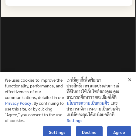
ปญฺญาย ปริสุชฺฌติ (คนย่อมบริสุทธิ์ด้วยปัญญา)
©2025 MAHIDOL WITTAYANUSORN SCHOOL. ALL RIGHTS
RESERVED.
We uses cookies to improve the
เราใช้คุกกี้เพื่อพัฒนา
functionality, performance, and
ประสิทธิภาพ และประสบการณ์
effectiveness of our
ที่ดีในการใช้เว็บไซต์ของคุณ คุณ
communications, detailed in our
สามารถศึกษารายละเอียดได้ที่
Privacy Policy
. By continuing to
นโยบายความเป็นส่วนตัว
และ
use this site, or by clicking
สามารถจัดการความเป็นส่วนตัว
"Agree," you consent to the use
เองได้ของคุณได้เองโดยคลิกที่
of cookies.
Settings
Contact us
Settings
Decline
Agree