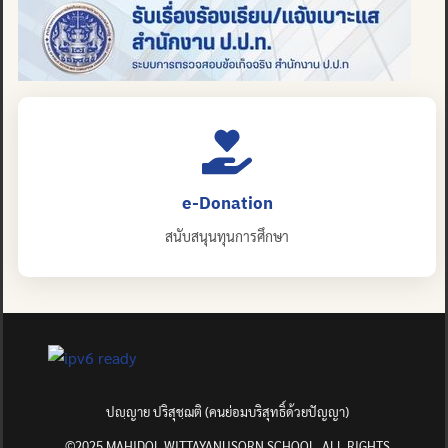
e-Donation
สนับสนุนทุนการศึกษา
ปญฺญาย ปริสุชฺฌติ (คนย่อมบริสุทธิ์ด้วยปัญญา)
©2025 MAHIDOL WITTAYANUSORN SCHOOL. ALL RIGHTS