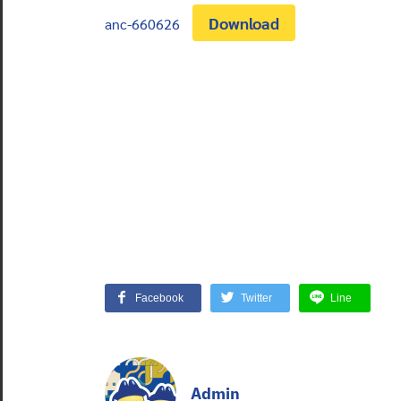
Download
anc-660626
Facebook
Twitter
Line
Admin