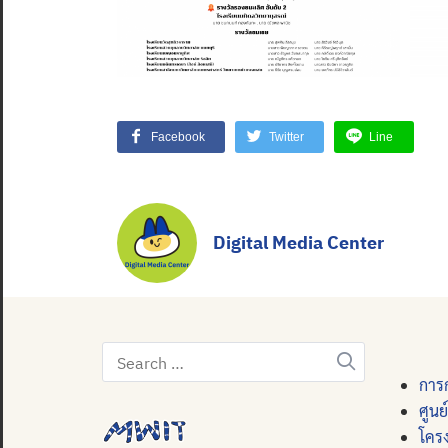
Facebook
Twitter
Line
Digital Media Center
Search
for:
การก
ศูนย
โคร