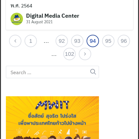
พ.ศ. 2564
Digital Media Center
31 August 2021
1
…
92
93
94
95
96
…
102
Search
for: