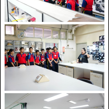
Search
for: