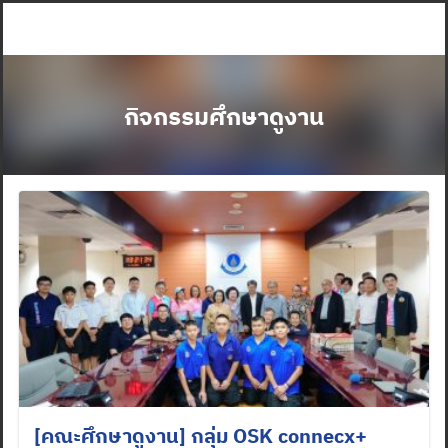
Skip
to
content
กิจกรรมศึกษาดูงาน
[คณะศึกษาดูงาน] กลุ่ม OSK connecx+