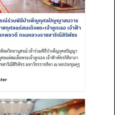
สรณ์ร่วมพิธีบำเพ็ญกุศลปัญญาสมวาร
าชกุศลแด่สมเด็จพระเจ้าลูกเธอ เจ้าฟ้า
าเทพยวดี กรมหลวงราชสาริณีสิริพัชร
ิดลวิทยานุสรณ์ เข้าร่วมพิธีบำเพ็ญกุศลปัญญา
ุศลแด่สมเด็จพระเจ้าลูกเธอ เจ้าฟ้าพัชรกิติยาภา
สาริณีสิริพัชร มหาวัชรราชธิดา ณ หอประชุมคุรุ
nter