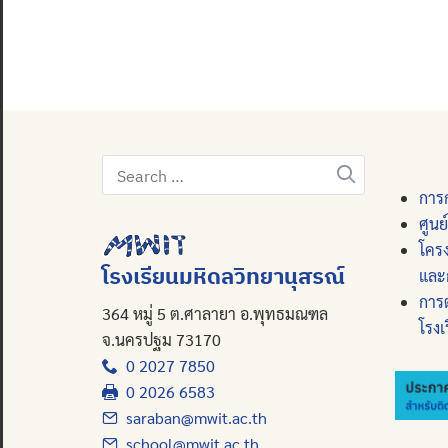
Search
for:
การก
ศูนย
โคร
โรงเรียนมหิดลวิทยานุสรณ์
และ
การ
364 หมู่ 5 ต.ศาลายา อ.พุทธมณฑล
โรงเ
จ.นครปฐม 73170
0 2027 7850
0 2026 6583
saraban@mwit.ac.th
school@mwit.ac.th