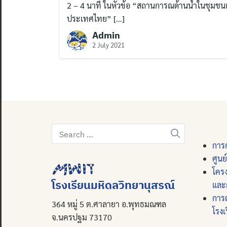
2 – 4 นาที ในหัวข้อ “สถานการณด้านน้ำในชุมช
ประเทศไทย” […]
Admin
2 July 2021
Search
for:
การก
ศูนย
โคร
โรงเรียนมหิดลวิทยานุสรณ์
และ
การ
364 หมู่ 5 ต.ศาลายา อ.พุทธมณฑล
โรงเ
จ.นครปฐม 73170