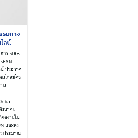
กรรมทาง
ไลน์
ชาการ SDGs
 ASEAN
ลน์ ประกาศ
ี่สนใจสมัคร
งาน
Chiba
 สิงหาคม
อียดงานใน
อง และส่ง
ยาวประมาณ