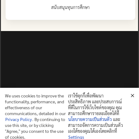
สนับสนุนทุนการศึกษา
We uses cookies to improve the
เราใช้คุกกี้เพื่อพัฒนา
functionality, performance, and
ประสิทธิภาพ และประสบการณ์
effectiveness of our
ที่ดีในการใช้เว็บไซต์ของคุณ คุณ
communications, detailed in our
สามารถศึกษารายละเอียดได้ที่
Privacy Policy
. By continuing to
นโยบายความเป็นส่วนตัว
และ
use this site, or by clicking
สามารถจัดการความเป็นส่วนตัว
ปญฺญาย ปริสุชฺฌติ (คนย่อมบริสุทธิ์ด้วยปัญญา)
"Agree," you consent to the use
เองได้ของคุณได้เองโดยคลิกที่
of cookies.
Settings
©2025 MAHIDOL WITTAYANUSORN SCHOOL. ALL RIGHTS