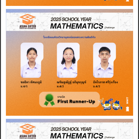
Search
for: