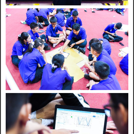
Search
for: