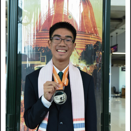
Search
for: