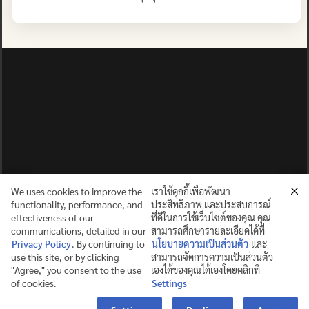
We uses cookies to improve the
เราใช้คุกกี้เพื่อพัฒนา
functionality, performance, and
ประสิทธิภาพ และประสบการณ์
effectiveness of our
ที่ดีในการใช้เว็บไซต์ของคุณ คุณ
communications, detailed in our
สามารถศึกษารายละเอียดได้ที่
Privacy Policy
. By continuing to
นโยบายความเป็นส่วนตัว
และ
use this site, or by clicking
สามารถจัดการความเป็นส่วนตัว
ปญฺญาย ปริสุชฺฌติ (คนย่อมบริสุทธิ์ด้วยปัญญา)
"Agree," you consent to the use
เองได้ของคุณได้เองโดยคลิกที่
of cookies.
Settings
©2025 MAHIDOL WITTAYANUSORN SCHOOL. ALL RIGHTS
Contact us
RESERVED.