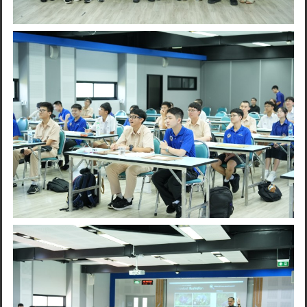
Search
for: