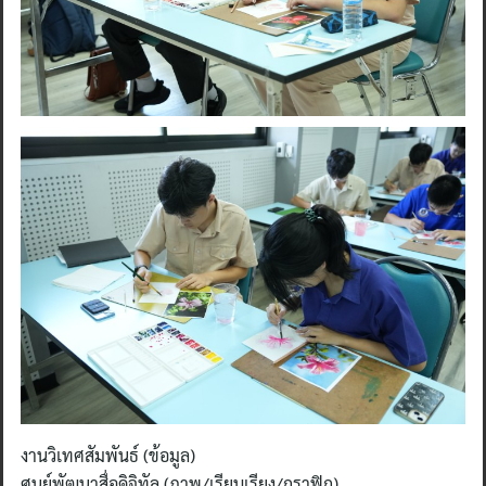
งานวิเทศสัมพันธ์ (ข้อมูล)
ศูนย์พัฒนาสื่อดิจิทัล (ภาพ/เรียบเรียง/กราฟิก)