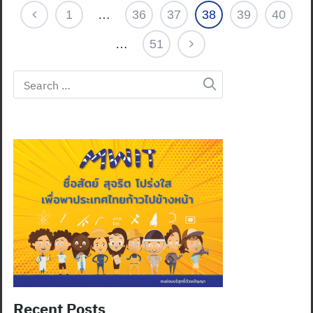
1
…
36
37
38
39
40
…
51
Search
for:
Recent Posts