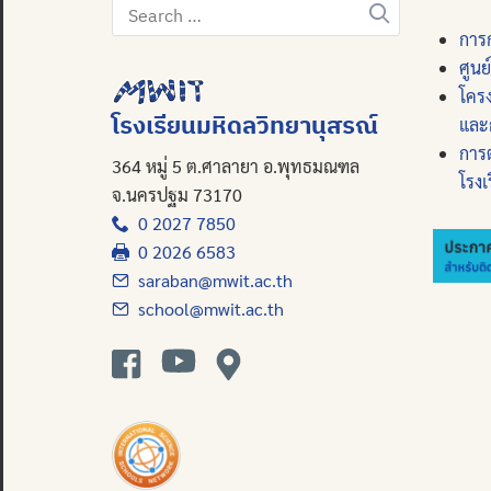
Search
for:
การก
ศูนย
โคร
โรงเรียนมหิดลวิทยานุสรณ์
และ
การ
364 หมู่ 5 ต.ศาลายา อ.พุทธมณฑล
โรงเ
จ.นครปฐม 73170
0 2027 7850
0 2026 6583
saraban@mwit.ac.th
school@mwit.ac.th