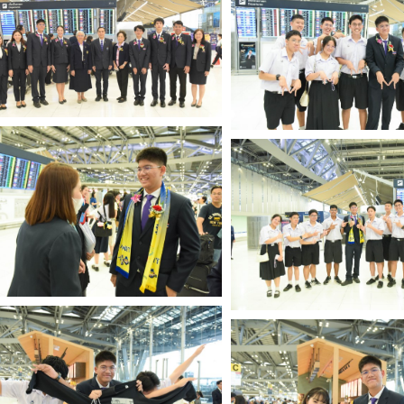
Search
for: