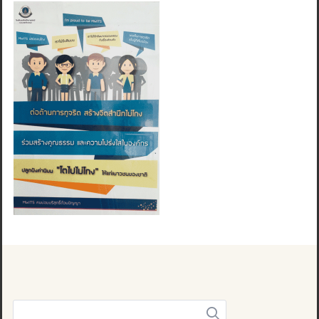
Search
for: