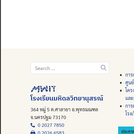
Search
for:
การก
ศูนย
โคร
โรงเรียนมหิดลวิทยานุสรณ์
และ
การ
364 หมู่ 5 ต.ศาลายา อ.พุทธมณฑล
โรงเ
จ.นครปฐม 73170
0 2027 7850
0 2026 6583