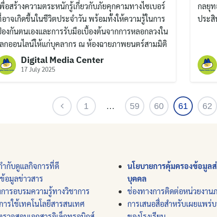
พื่อสร้างความตระหนักรู้เกี่ยวกับภัยคุกคามทางไซเบอร์
กลยุท
ี่อาจเกิดขึ้นในชีวิตประจำวัน พร้อมทั้งให้ความรู้ในการ
ประสิท
ป้องกันตนเองและการรับมือเบื้องต้นจากการหลอกลวงใน
โลกออนไลน์ให้แก่บุคลากร ณ ห้องฉายภาพยนตร์สามมิติ
Digital Media Center
17 July 2025
1
…
59
60
61
62
ำกับดูแลกิจการที่ดี
นโยบายการคุ้มครองข้อมูลส
์ข้อมูลข่าวสาร
บุคคล
งการอบรมความรู้ทางวิชาการ
ช่องทางการติดต่อหน่วยงาน
การใช้เทคโนโลยีสารสนเทศ
การเสนอสื่อสำหรับเผยแพร่
ตรวจสอบเอกสารอิเล็กทรอนิกส์
ของโรงเรียน