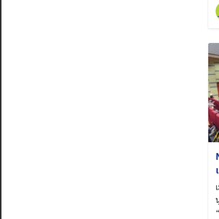
เ
น
“