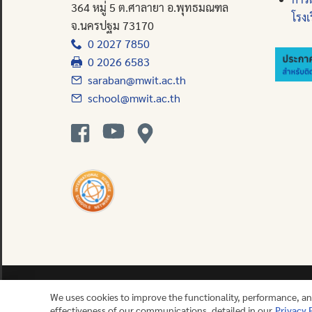
364 หมู่ 5 ต.ศาลายา อ.พุทธมณฑล
โรงเ
จ.นครปฐม 73170
0 2027 7850
0 2026 6583
saraban@mwit.ac.th
school@mwit.ac.th
We uses cookies to improve the functionality, performance, a
effectiveness of our communications, detailed in our
Privacy 