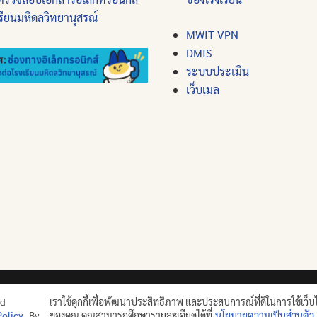
รียนมหิดลวิทยานุสรณ์
MWIT VPN
DMIS
ระบบประเมิน
เว็บเมล
ปญฺญาย ปริสุชฺฌติ (คนย่อมบริสุทธิ์ด้วยปัญญา)
nd
เราใช้คุกกี้เพื่อพัฒนาประสิทธิภาพ และประสบการณ์ที่ดีในการใช้เว็บ
Policy
. By
ของคุณ คุณสามารถศึกษารายละเอียดได้ที่
นโยบายความเป็นส่วนตัว