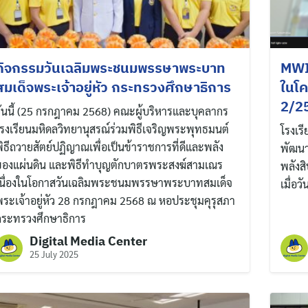
กิจกรรมวันเฉลิมพระชนมพรรษาพระบาท
MWIT
สมเด็จพระเจ้าอยู่หัว กระทรวงศึกษาธิการ
ในโค
2/2
ันนี้ (25 กรกฎาคม 2568) คณะผู้บริหารและบุคลากร
รงเรียนมหิดลวิทยานุสรณ์ร่วมพิธีเจริญพระพุทธมนต์
โรงเร
ิธีถวายสัตย์ปฏิญาณเพื่อเป็นข้าราชการที่ดีและพลัง
พัฒนา
ของแผ่นดิน และพิธีทำบุญตักบาตรพระสงฆ์สามเณร
พลังส
เนื่องในโอกาสวันเฉลิมพระชนมพรรษาพระบาทสมเด็จ
เมื่อ
ระเจ้าอยู่หัว 28 กรกฎาคม 2568 ณ หอประชุมคุรุสภา
กระทรวงศึกษาธิการ
Digital Media Center
25 July 2025