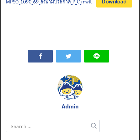
Download
MPSO_1090_69_ลงนามประกาศ_P_C_mwit
Admin
Search
for: