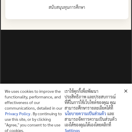
สนับสนุนทุนการศึกษา
We uses cookies to improve the
เราใช้คุกกี้เพื่อพัฒนา
functionality, performance, and
ประสิทธิภาพ และประสบการณ์
effectiveness of our
ที่ดีในการใช้เว็บไซต์ของคุณ คุณ
communications, detailed in our
สามารถศึกษารายละเอียดได้ที่
Privacy Policy
. By continuing to
นโยบายความเป็นส่วนตัว
และ
use this site, or by clicking
สามารถจัดการความเป็นส่วนตัว
ปญฺญาย ปริสุชฺฌติ (คนย่อมบริสุทธิ์ด้วยปัญญา)
"Agree," you consent to the use
เองได้ของคุณได้เองโดยคลิกที่
of cookies.
Settings
©2025 MAHIDOL WITTAYANUSORN SCHOOL. ALL RIGHTS