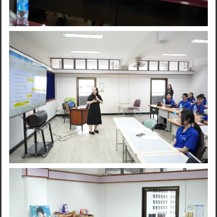
Search
for: