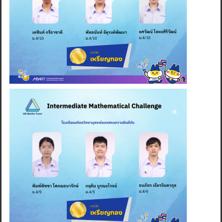
Search
for: