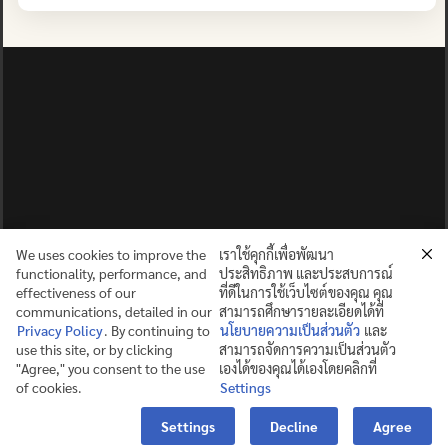
We uses cookies to improve the
เราใช้คุกกี้เพื่อพัฒนา
functionality, performance, and
ประสิทธิภาพ และประสบการณ์
effectiveness of our
ที่ดีในการใช้เว็บไซต์ของคุณ คุณ
communications, detailed in our
สามารถศึกษารายละเอียดได้ที่
Privacy Policy
. By continuing to
นโยบายความเป็นส่วนตัว
และ
use this site, or by clicking
สามารถจัดการความเป็นส่วนตัว
ปญฺญาย ปริสุชฺฌติ (คนย่อมบริสุทธิ์ด้วยปัญญา)
"Agree," you consent to the use
เองได้ของคุณได้เองโดยคลิกที่
of cookies.
Settings
©2025 MAHIDOL WITTAYANUSORN SCHOOL. ALL RIGHTS
Contact us
RESERVED.
Settings
Decline
Agree