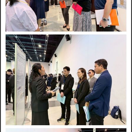
Search
for: