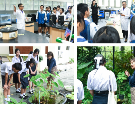
Search
for: