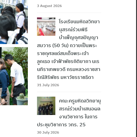
3 August 2026
โรงเรียนมหิดลวิทยา
นุสรณ์ร่วมพิธี
บำเพ็ญกุศลปัญญา
สมวาร (50 วัน) ถวายเป็นพระ
ราชกุศลแด่สมเด็จพระเจ้า
ลูกเธอ เจ้าฟ้าพัชรกิติยาภา นเร
นทิราเทพยวดี กรมหลวงราชสา
ริณีสิริพัชร มหาวัชรราชธิดา
31 July 2026
คณะครูมหิดลวิทยานุ
สรณ์ร่วมนำเสนอผล
งานวิชาการ ในการ
ประชุมวิชาการ วทร. 25
30 July 2026