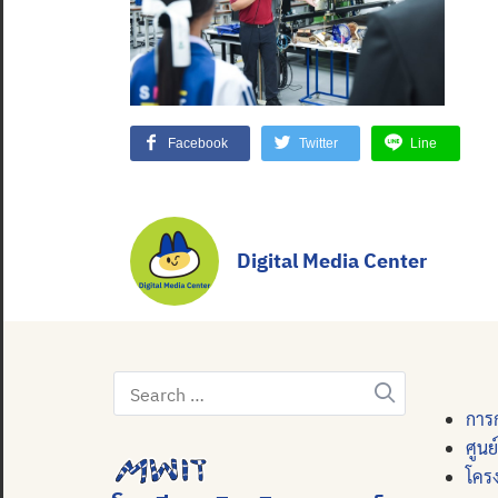
Facebook
Twitter
Line
Digital Media Center
Search
for:
การก
ศูนย
โคร