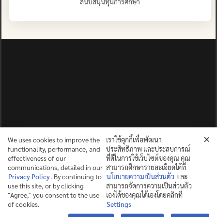
สนับสนุนทุนการศึกษา
We uses cookies to improve the
เราใช้คุกกี้เพื่อพัฒนา
functionality, performance, and
ประสิทธิภาพ และประสบการณ์
effectiveness of our
ที่ดีในการใช้เว็บไซต์ของคุณ คุณ
communications, detailed in our
สามารถศึกษารายละเอียดได้ที่
Privacy Policy
. By continuing to
นโยบายความเป็นส่วนตัว
และ
use this site, or by clicking
สามารถจัดการความเป็นส่วนตัว
ปญฺญาย ปริสุชฺฌติ (คนย่อมบริสุทธิ์ด้วยปัญญา)
"Agree," you consent to the use
เองได้ของคุณได้เองโดยคลิกที่
of cookies.
Settings
©2025 MAHIDOL WITTAYANUSORN SCHOOL. ALL RIGHTS
Contact us
RESERVED.