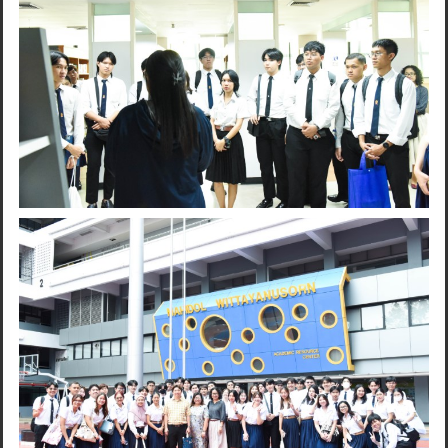
Search
for: