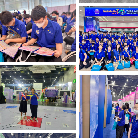
Search
for: