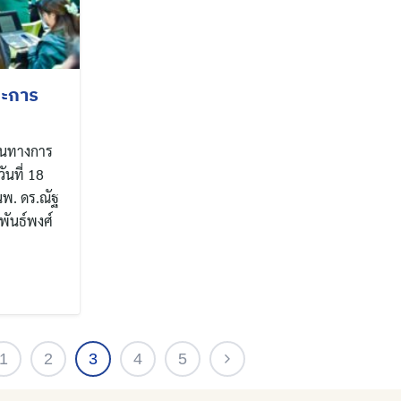
ละการ
แผนทางการ
ันที่ 18
นพ. ดร.ณัฐ
ะพันธ์พงศ์
1
2
3
4
5