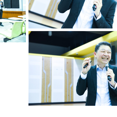
Search
for: