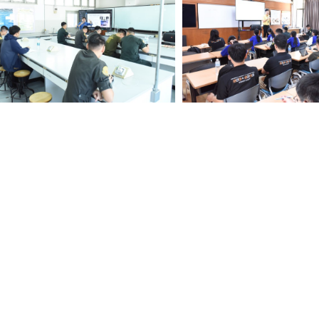
Search
for: