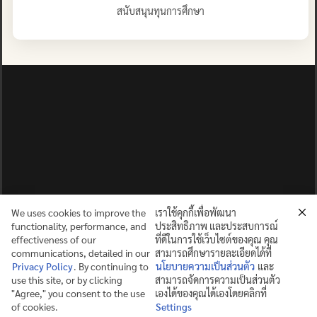
สนับสนุนทุนการศึกษา
We uses cookies to improve the
เราใช้คุกกี้เพื่อพัฒนา
functionality, performance, and
ประสิทธิภาพ และประสบการณ์
effectiveness of our
ที่ดีในการใช้เว็บไซต์ของคุณ คุณ
communications, detailed in our
สามารถศึกษารายละเอียดได้ที่
Privacy Policy
. By continuing to
นโยบายความเป็นส่วนตัว
และ
use this site, or by clicking
สามารถจัดการความเป็นส่วนตัว
ปญฺญาย ปริสุชฺฌติ (คนย่อมบริสุทธิ์ด้วยปัญญา)
"Agree," you consent to the use
เองได้ของคุณได้เองโดยคลิกที่
of cookies.
Settings
©2025 MAHIDOL WITTAYANUSORN SCHOOL. ALL RIGHTS