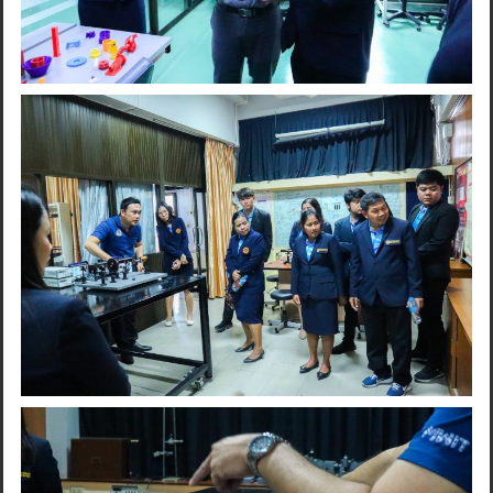
Search
for: