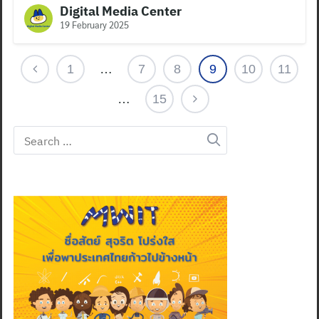
Digital Media Center
19 February 2025
1
…
7
8
9
10
11
…
15
Search
for: