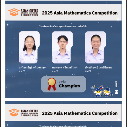
Search
for: