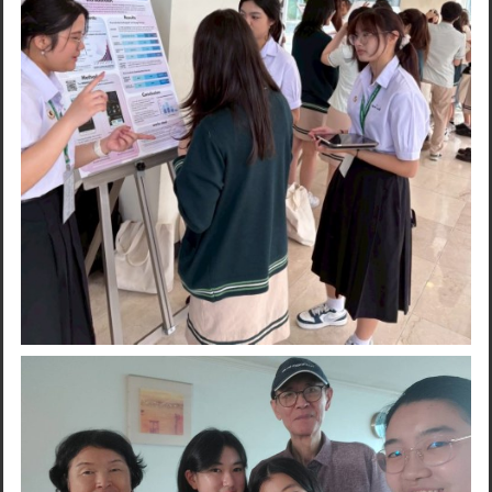
Search
for: