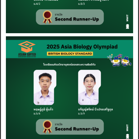
Search
for: