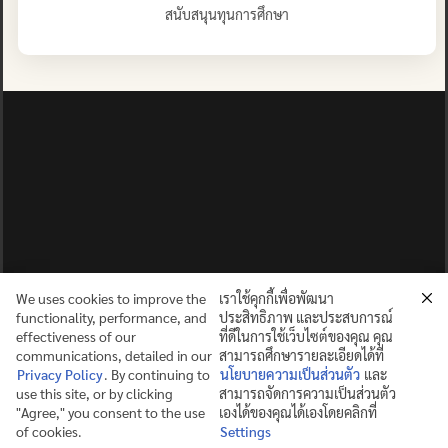
สนับสนุนทุนการศึกษา
We uses cookies to improve the
เราใช้คุกกี้เพื่อพัฒนา
functionality, performance, and
ประสิทธิภาพ และประสบการณ์
effectiveness of our
ที่ดีในการใช้เว็บไซต์ของคุณ คุณ
communications, detailed in our
สามารถศึกษารายละเอียดได้ที่
Privacy Policy
. By continuing to
นโยบายความเป็นส่วนตัว
และ
use this site, or by clicking
สามารถจัดการความเป็นส่วนตัว
ปญฺญาย ปริสุชฺฌติ (คนย่อมบริสุทธิ์ด้วยปัญญา)
"Agree," you consent to the use
เองได้ของคุณได้เองโดยคลิกที่
of cookies.
Settings
©2025 MAHIDOL WITTAYANUSORN SCHOOL. ALL RIGHTS