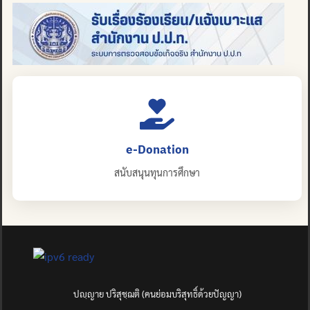
e-Donation
สนับสนุนทุนการศึกษา
ปญฺญาย ปริสุชฺฌติ (คนย่อมบริสุทธิ์ด้วยปัญญา)