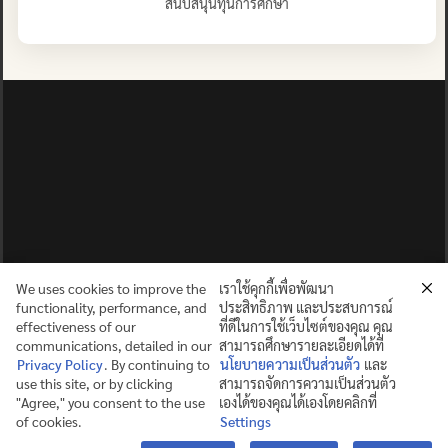
สนับสนุนทุนการศึกษา
We uses cookies to improve the
เราใช้คุกกี้เพื่อพัฒนา
functionality, performance, and
ประสิทธิภาพ และประสบการณ์
effectiveness of our
ที่ดีในการใช้เว็บไซต์ของคุณ คุณ
communications, detailed in our
สามารถศึกษารายละเอียดได้ที่
Privacy Policy
. By continuing to
นโยบายความเป็นส่วนตัว
และ
use this site, or by clicking
สามารถจัดการความเป็นส่วนตัว
ปญฺญาย ปริสุชฺฌติ (คนย่อมบริสุทธิ์ด้วยปัญญา)
"Agree," you consent to the use
เองได้ของคุณได้เองโดยคลิกที่
of cookies.
Settings
©2025 MAHIDOL WITTAYANUSORN SCHOOL. ALL RIGHTS
Contact us
RESERVED.