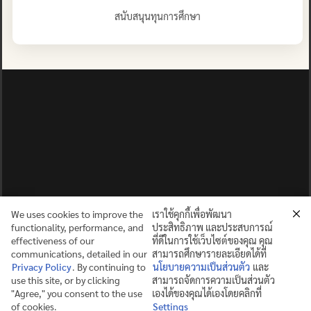
สนับสนุนทุนการศึกษา
We uses cookies to improve the
เราใช้คุกกี้เพื่อพัฒนา
functionality, performance, and
ประสิทธิภาพ และประสบการณ์
effectiveness of our
ที่ดีในการใช้เว็บไซต์ของคุณ คุณ
communications, detailed in our
สามารถศึกษารายละเอียดได้ที่
Privacy Policy
. By continuing to
นโยบายความเป็นส่วนตัว
และ
use this site, or by clicking
สามารถจัดการความเป็นส่วนตัว
ปญฺญาย ปริสุชฺฌติ (คนย่อมบริสุทธิ์ด้วยปัญญา)
"Agree," you consent to the use
เองได้ของคุณได้เองโดยคลิกที่
of cookies.
Settings
©2025 MAHIDOL WITTAYANUSORN SCHOOL. ALL RIGHTS