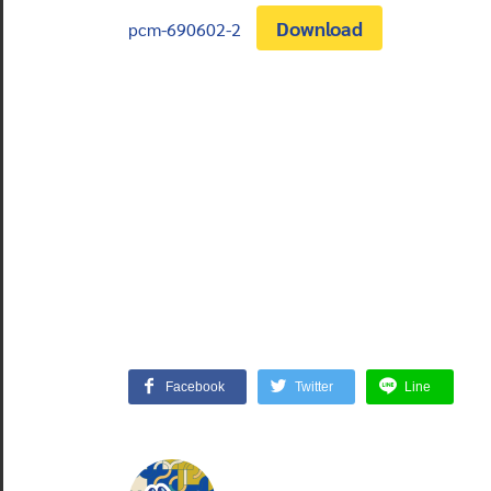
Download
pcm-690602-2
Facebook
Twitter
Line