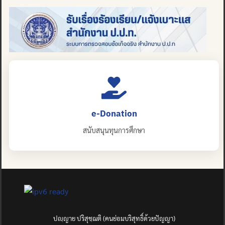
e-Donation
สนับสนุนทุนการศึกษา
ปญฺญาย ปริสุชฺฌติ (คนย่อมบริสุทธิ์ด้วยปัญญา)