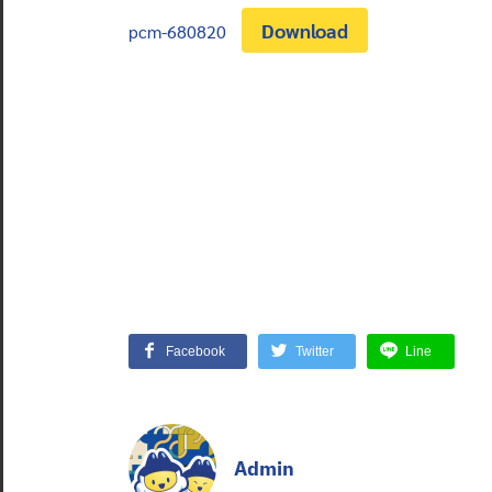
Download
pcm-680820
Facebook
Twitter
Line
Admin