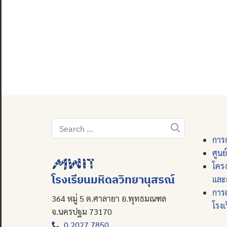
Search
for:
การก
ศูนย
โคร
โรงเรียนมหิดลวิทยานุสรณ์
และ
การ
364 หมู่ 5 ต.ศาลายา อ.พุทธมณฑล
โรงเ
จ.นครปฐม 73170
0 2027 7850