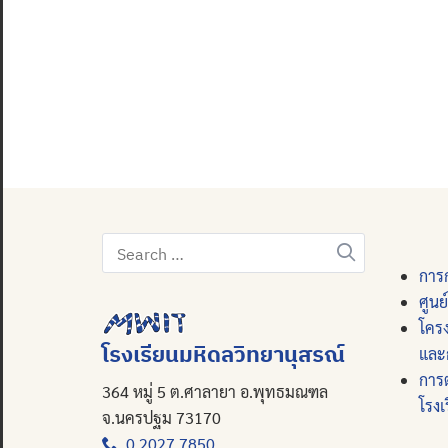
Search
for:
การก
ศูนย
โคร
โรงเรียนมหิดลวิทยานุสรณ์
และ
การ
364 หมู่ 5 ต.ศาลายา อ.พุทธมณฑล
โรงเ
จ.นครปฐม 73170
0 2027 7850