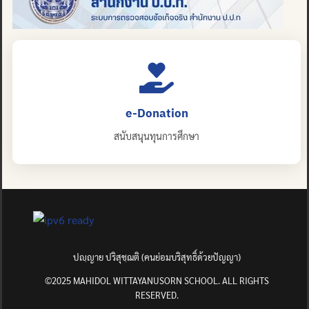
e-Donation
สนับสนุนทุนการศึกษา
ปญฺญาย ปริสุชฺฌติ (คนย่อมบริสุทธิ์ด้วยปัญญา)
©2025 MAHIDOL WITTAYANUSORN SCHOOL. ALL RIGHTS
RESERVED.