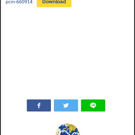
Download
pcm-660914