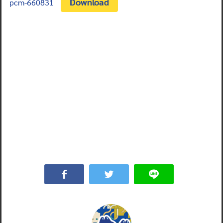
Download
pcm-660831