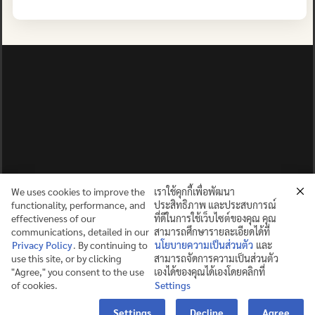
We uses cookies to improve the
เราใช้คุกกี้เพื่อพัฒนา
functionality, performance, and
ประสิทธิภาพ และประสบการณ์
effectiveness of our
ที่ดีในการใช้เว็บไซต์ของคุณ คุณ
communications, detailed in our
สามารถศึกษารายละเอียดได้ที่
Privacy Policy
. By continuing to
นโยบายความเป็นส่วนตัว
และ
use this site, or by clicking
สามารถจัดการความเป็นส่วนตัว
ปญฺญาย ปริสุชฺฌติ (คนย่อมบริสุทธิ์ด้วยปัญญา)
"Agree," you consent to the use
เองได้ของคุณได้เองโดยคลิกที่
of cookies.
Settings
©2025 MAHIDOL WITTAYANUSORN SCHOOL. ALL RIGHTS
Contact us
RESERVED.
Settings
Decline
Agree