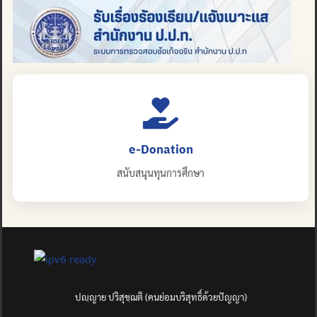
e-Donation
สนับสนุนทุนการศึกษา
ปญฺญาย ปริสุชฺฌติ (คนย่อมบริสุทธิ์ด้วยปัญญา)